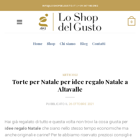
Skip
INFO@LOSHOPDELGUSTO.IT
|
+39 347 9802982
to
content
0
Home
Shop
Chi siamo
Blog
Contatti
ARTICOLI
Torte per Natale per idee regalo Natale a
Altavalle
PUBBLICATO IL
26 OTTOBRE 2021
Hai già regalato di tutto e questa volta non trovi la cosa giusta per
idee regalo Natale
che siano nello stesso tempo economiche ma
anche originali e carine? Per te abbiamo riservato preziosi consigli e