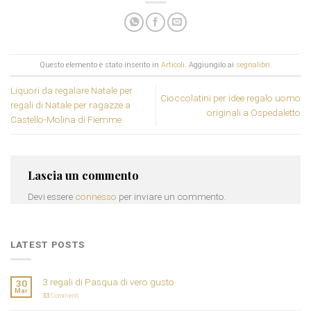
Questo elemento è stato inserito in
Articoli
. Aggiungilo ai
segnalibri
.
Liquori da regalare Natale per
Cioccolatini per idee regalo uomo
regali di Natale per ragazze a
originali a Ospedaletto
Castello-Molina di Fiemme
Lascia un commento
Devi essere
connesso
per inviare un commento.
LATEST POSTS
3 regali di Pasqua di vero gusto
30
Mar
33
Commenti