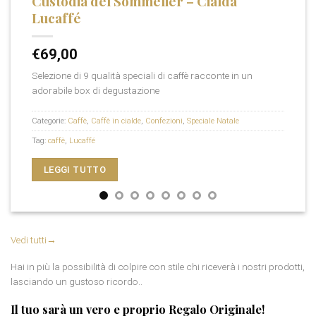
Custodia del Sommelier – Cialda
Lucaffé
€
69,00
Selezione di 9 qualità speciali di caffè racconte in un
adorabile box di degustazione
Categorie:
Caffè
,
Caffè in cialde
,
Confezioni
,
Speciale Natale
Tag:
caffè
,
Lucaffé
LEGGI TUTTO
Vedi tutti
→
Hai in più la possibilità di colpire con stile chi riceverà i nostri prodotti,
lasciando un gustoso ricordo..
Il tuo sarà un vero e proprio
Regalo Originale
!