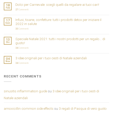
Dolci per Carnevale: scegli quelli da regalare ai tuoi cari!
18
Feb
27
Commenti
Infusi, tisane, confetture: tutti i prodotti detox per iniziare il
17
Gen
2022 in salute
33
Commenti
Speciale Natale 2021: tutti i nostri prodotti per un regalo… di
13
Dic
gusto!
34
Commenti
3 idee originali per i tuoi cesti di Natale aziendali
04
Nov
34
Commenti
RECENT COMMENTS
sinusitis inflammation guide
su
3 idee originali per i tuoi cesti di
Natale aziendali
amoxicillin common side effects
su
3 regali di Pasqua di vero gusto