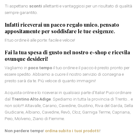
Ti aspettano
sconti
allettanti e vantaggiosi per un risultato di qualità
sempre garantito.
Infatti riceverai un
pacco regalo
unico, pensato
appositamente per soddisfare le tue esigenze.
Il tuo ordine è alle porte: facile e veloce!
Fai la tua spesa di gusto nel nostro e-shop e ricevila
ovunque desideri!
Vagliamo in
poco tempo
il tuo ordine e il pacco è presto pronto per
essere spedito. Abbiamo a cuore il nostro servizio di consegna e
presto sarà da te. Più veloce di quanto immagini!
Acquista online e lo riceverai in qualsiasi parte d’Italia! Puoi ordinare
dal
Trentino Alto Adige
. Spediamo in tutta la provincia di Trento… e
non solo!!! Altavalle, Carano, Cavedine, Giustino, Riva del Garda, Sella
Giudicarie, Albiano, Cavedine, Revò, Cloz, Garniga Terme, Capriana,
Peio, Molveno, Ziano di Fiemme.
Non perdere tempo
!
ordina subito i tuoi prodotti
!