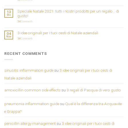
Speciale Natale 2021: tutti i nostri prodotti per un regalo… di
13
Dic
gusto!
34
Commenti
3 idee originali per i tuoi cesti di Natale aziendali
04
Nov
34
Commenti
RECENT COMMENTS
sinusitis inflammation guide
su
3 idee originali per i tuoi cesti di
Natale aziendali
amoxicillin common side effects
su
3 regali di Pasqua di vero gusto
pneumonia inflammation guide
su
Qual è la differenza tra Acquavite
e Grappa?
penicillin allergy management
su
3 idee originali per i tuoi cesti di