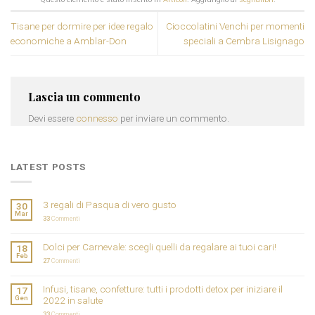
Tisane per dormire per idee regalo
Cioccolatini Venchi per momenti
economiche a Amblar-Don
speciali a Cembra Lisignago
Lascia un commento
Devi essere
connesso
per inviare un commento.
LATEST POSTS
3 regali di Pasqua di vero gusto
30
Mar
33
Commenti
Dolci per Carnevale: scegli quelli da regalare ai tuoi cari!
18
Feb
27
Commenti
Infusi, tisane, confetture: tutti i prodotti detox per iniziare il
17
Gen
2022 in salute
33
Commenti