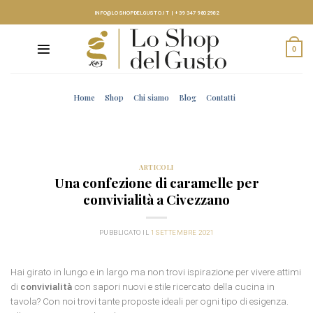
Skip
INFO@LOSHOPDELGUSTO.IT
|
+39 347 9802982
to
content
0
Home
Shop
Chi siamo
Blog
Contatti
ARTICOLI
Una confezione di caramelle per
convivialità a Civezzano
PUBBLICATO IL
1 SETTEMBRE 2021
Hai girato in lungo e in largo ma non trovi ispirazione per vivere attimi
di
convivialità
con sapori nuovi e stile ricercato della cucina in
tavola? Con noi trovi tante proposte ideali per ogni tipo di esigenza.