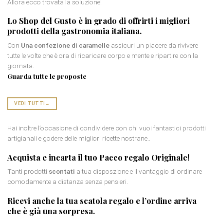
Allora ecco trovata la soluzione!
Lo Shop del Gusto è in grado di offrirti i migliori
prodotti della gastronomia italiana.
Con
Una confezione di caramelle
assicuri un piacere da rivivere
tutte le volte che è ora di ricaricare corpo e mente e ripartire con la
giornata.
Guarda tutte le proposte
VEDI TUTTI
→
Hai inoltre l’occasione di condividere con chi vuoi fantastici prodotti
artigianali e godere delle migliori ricette nostrane..
Acquista e incarta il tuo
Pacco regalo Originale
!
Tanti prodotti
scontati
a tua disposzione e il vantaggio di ordinare
comodamente a distanza senza pensieri.
Ricevi anche la tua
scatola regalo
e l’ordine arriva
che è già una sorpresa.