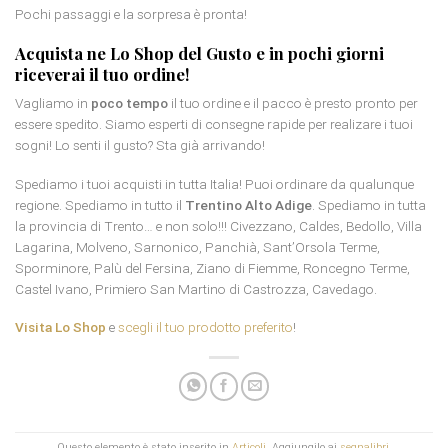
Pochi passaggi e la sorpresa è pronta!
Acquista ne Lo Shop del Gusto e in pochi giorni
riceverai il tuo ordine!
Vagliamo in
poco tempo
il tuo ordine e il pacco è presto pronto per
essere spedito. Siamo esperti di consegne rapide per realizare i tuoi
sogni! Lo senti il gusto? Sta già arrivando!
Spediamo i tuoi acquisti in tutta Italia! Puoi ordinare da qualunque
regione. Spediamo in tutto il
Trentino Alto Adige
. Spediamo in tutta
la provincia di Trento… e non solo!!! Civezzano, Caldes, Bedollo, Villa
Lagarina, Molveno, Sarnonico, Panchià, Sant’Orsola Terme,
Sporminore, Palù del Fersina, Ziano di Fiemme, Roncegno Terme,
Castel Ivano, Primiero San Martino di Castrozza, Cavedago.
Visita Lo Shop
e
scegli il tuo prodotto preferito
!
Questo elemento è stato inserito in
Articoli
. Aggiungilo ai
segnalibri
.