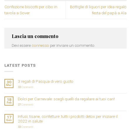
Confezione biscotti per cibo in
Bottiglie di liquori per idea regalo
tavola a Sover
festa del papà a Ala
Lascia un commento
Devi essere
connesso
per inviare un commento.
LATEST POSTS
3 regali di Pasqua di vero gusto
30
Mar
33
Commenti
Dolci per Carnevale: scegli quelli da regalare ai tuoi cari!
18
Feb
27
Commenti
Infusi, tisane, confetture: tutti i prodotti detox per iniziare il
17
Gen
2022 in salute
33
Commenti