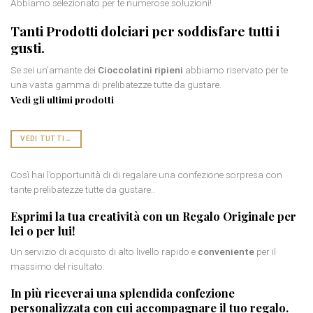
Abbiamo selezionato per te numerose soluzioni!
Tanti
Prodotti dolciari
per soddisfare tutti i
gusti.
Se sei un’amante dei
Cioccolatini ripieni
abbiamo riservato per te
una vasta gamma di prelibatezze tutte da gustare.
Vedi gli ultimi prodotti
VEDI TUTTI
→
Così hai l’opportunità di di regalare una confezione sorpresa con
tante prelibatezze tutte da gustare..
Esprimi la tua creatività con un
Regalo Originale per
lei
o per lui!
Un servizio di acquisto di alto livello rapido e
conveniente
per il
massimo del risultato.
In più riceverai una splendida
confezione
personalizzata
con cui accompagnare il tuo regalo.