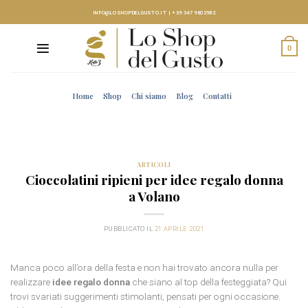
Skip
INFO@LOSHOPDELGUSTO.IT
|
+39 347 9802982
to
content
0
Home
Shop
Chi siamo
Blog
Contatti
ARTICOLI
Cioccolatini ripieni per idee regalo donna
a Volano
PUBBLICATO IL
21 APRILE 2021
Manca poco all’ora della festa e non hai trovato ancora nulla per
realizzare
idee regalo donna
che siano al top della festeggiata? Qui
trovi svariati suggerimenti stimolanti, pensati per ogni occasione.