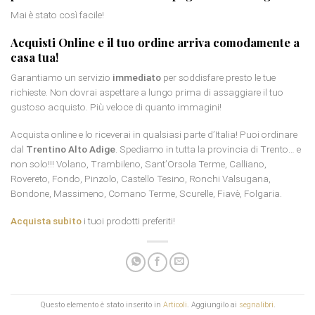
Mai è stato così facile!
Acquisti Online e il tuo ordine arriva comodamente a
casa tua!
Garantiamo un servizio
immediato
per soddisfare presto le tue
richieste. Non dovrai aspettare a lungo prima di assaggiare il tuo
gustoso acquisto. Più veloce di quanto immagini!
Acquista online e lo riceverai in qualsiasi parte d’Italia! Puoi ordinare
dal
Trentino Alto Adige
. Spediamo in tutta la provincia di Trento… e
non solo!!! Volano, Trambileno, Sant’Orsola Terme, Calliano,
Rovereto, Fondo, Pinzolo, Castello Tesino, Ronchi Valsugana,
Bondone, Massimeno, Comano Terme, Scurelle, Fiavè, Folgaria.
Acquista subito
i tuoi prodotti preferiti!
Questo elemento è stato inserito in
Articoli
. Aggiungilo ai
segnalibri
.