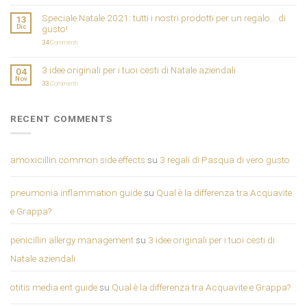
Speciale Natale 2021: tutti i nostri prodotti per un regalo… di
13
Dic
gusto!
34
Commenti
3 idee originali per i tuoi cesti di Natale aziendali
04
Nov
33
Commenti
RECENT COMMENTS
amoxicillin common side effects
su
3 regali di Pasqua di vero gusto
pneumonia inflammation guide
su
Qual è la differenza tra Acquavite
e Grappa?
penicillin allergy management
su
3 idee originali per i tuoi cesti di
Natale aziendali
otitis media ent guide
su
Qual è la differenza tra Acquavite e Grappa?