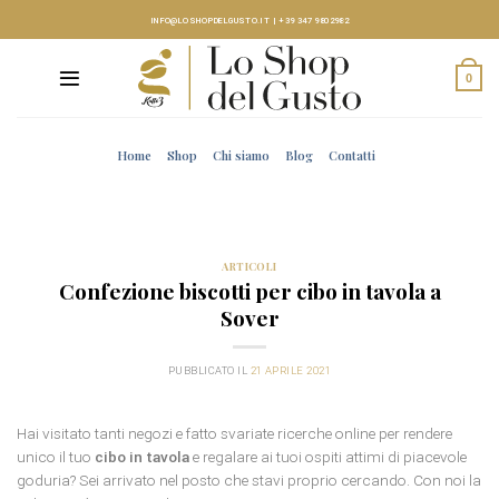
Skip
INFO@LOSHOPDELGUSTO.IT
|
+39 347 9802982
to
content
0
Home
Shop
Chi siamo
Blog
Contatti
ARTICOLI
Confezione biscotti per cibo in tavola a
Sover
PUBBLICATO IL
21 APRILE 2021
Hai visitato tanti negozi e fatto svariate ricerche online per rendere
unico il tuo
cibo in tavola
e regalare ai tuoi ospiti attimi di piacevole
goduria? Sei arrivato nel posto che stavi proprio cercando. Con noi la