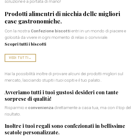
soluzione è a portata di mano!
Prodotti alimentri di nicchia
delle migliori
case gastronomiche.
Con la nostra
Confezione biscotti
entri in un mondo di piacere e
golosità da vivere in ogni momento di relax o conviviale.
Scopri tutti i biscotti
VEDI TUTTI
→
Hai la possibilità inoltre di provare alcuni dei prodotti migliori sul
mercato, lasciando stupiti i tuoi ospiti e il tuo palato..
Avveriamo tutti i tuoi gustosi desideri con tante
sorprese di qualità
!
Risparmio e
convenienza
direttamente a casa tua, ma con il top del
risultato.
Inoltre i tuoi regali sono confezionati in bellissime
scatole personalizzate
.