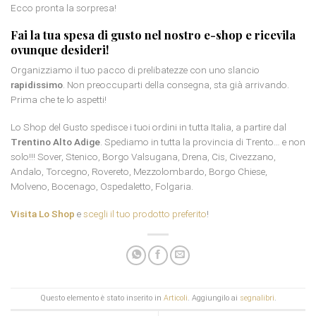
Ecco pronta la sorpresa!
Fai la tua spesa di gusto nel nostro e-shop e ricevila
ovunque desideri!
Organizziamo il tuo pacco di prelibatezze con uno slancio
rapidissimo
. Non preoccuparti della consegna, sta già arrivando.
Prima che te lo aspetti!
Lo Shop del Gusto spedisce i tuoi ordini in tutta Italia, a partire dal
Trentino Alto Adige
. Spediamo in tutta la provincia di Trento… e non
solo!!! Sover, Stenico, Borgo Valsugana, Drena, Cis, Civezzano,
Andalo, Torcegno, Rovereto, Mezzolombardo, Borgo Chiese,
Molveno, Bocenago, Ospedaletto, Folgaria.
Visita Lo Shop
e
scegli il tuo prodotto preferito
!
Questo elemento è stato inserito in
Articoli
. Aggiungilo ai
segnalibri
.