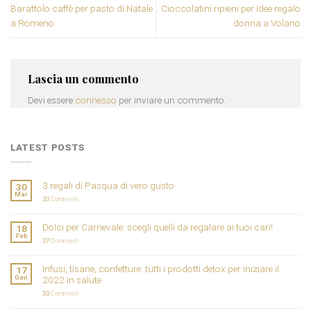
Barattolo caffè per pasto di Natale
Cioccolatini ripieni per idee regalo
a Romeno
donna a Volano
Lascia un commento
Devi essere
connesso
per inviare un commento.
LATEST POSTS
3 regali di Pasqua di vero gusto
30
Mar
33
Commenti
Dolci per Carnevale: scegli quelli da regalare ai tuoi cari!
18
Feb
27
Commenti
Infusi, tisane, confetture: tutti i prodotti detox per iniziare il
17
Gen
2022 in salute
33
Commenti