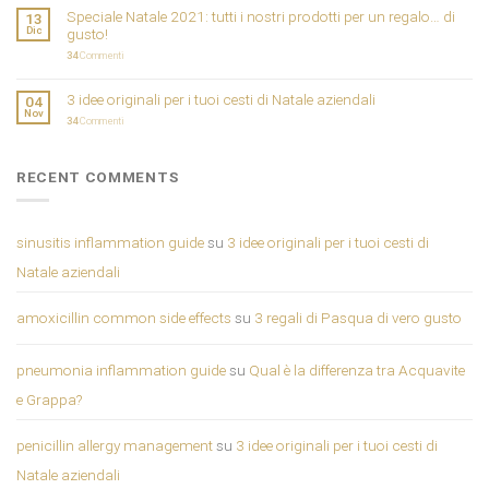
Speciale Natale 2021: tutti i nostri prodotti per un regalo… di
13
Dic
gusto!
34
Commenti
3 idee originali per i tuoi cesti di Natale aziendali
04
Nov
34
Commenti
RECENT COMMENTS
sinusitis inflammation guide
su
3 idee originali per i tuoi cesti di
Natale aziendali
amoxicillin common side effects
su
3 regali di Pasqua di vero gusto
pneumonia inflammation guide
su
Qual è la differenza tra Acquavite
e Grappa?
penicillin allergy management
su
3 idee originali per i tuoi cesti di
Natale aziendali