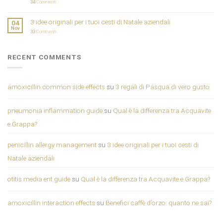
34
Commenti
3 idee originali per i tuoi cesti di Natale aziendali
04
Nov
33
Commenti
RECENT COMMENTS
amoxicillin common side effects
su
3 regali di Pasqua di vero gusto
pneumonia inflammation guide
su
Qual è la differenza tra Acquavite
e Grappa?
penicillin allergy management
su
3 idee originali per i tuoi cesti di
Natale aziendali
otitis media ent guide
su
Qual è la differenza tra Acquavite e Grappa?
amoxicillin interaction effects
su
Benefici caffè d’orzo: quanto ne sai?