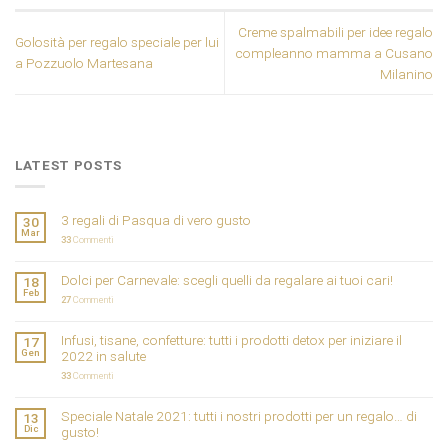
Creme spalmabili per idee regalo
Golosità per regalo speciale per lui
compleanno mamma a Cusano
a Pozzuolo Martesana
Milanino
LATEST POSTS
3 regali di Pasqua di vero gusto
30
Mar
33
Commenti
Dolci per Carnevale: scegli quelli da regalare ai tuoi cari!
18
Feb
27
Commenti
Infusi, tisane, confetture: tutti i prodotti detox per iniziare il
17
Gen
2022 in salute
33
Commenti
Speciale Natale 2021: tutti i nostri prodotti per un regalo… di
13
Dic
gusto!