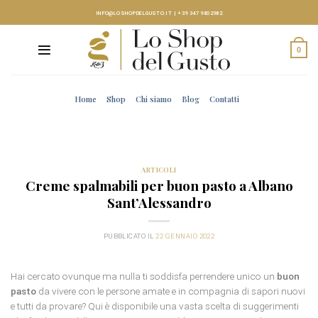
Skip
INFO@LOSHOPDELGUSTO.IT
|
+39 347 9802982
to
content
0
Home
Shop
Chi siamo
Blog
Contatti
ARTICOLI
Creme spalmabili per buon pasto a Albano
Sant’Alessandro
PUBBLICATO IL
22 GENNAIO 2022
Hai cercato ovunque ma nulla ti soddisfa perrendere unico un
buon
pasto
da vivere con le persone amate e in compagnia di sapori nuovi
e tutti da provare? Qui è disponibile una vasta scelta di suggerimenti