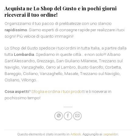
Acquista ne Lo Shop del Gusto e in pochi giorni
riceverai il tuo ordine!
Organizziamo il tuo pacco di prelibatezze con uno slancio
rapidissimo
. Siamo esperti di consegne rapide per realizzare i tuoi
sogni! Più veloce di quanto immagini!
Lo Shop del Gusto spedisce i tuoi ordini in tutta Italia, a partire dalla
tutta
Lombardia
. Spediamo in queste città… e non solo!!! Albano
Sant’Alessandro, Grezzago, San Giuliano Milanese, Trezzano sul
Naviglio, Vanzaghello, Cerro al Lambro, Busto Garolfo, Corbetta,
Bareggio, Cisliano, Vanzaghello, Masate, Trezzano sul Naviglio,
Cisliano, Villongo.
Cosa aspetti
?
Sfoglia e ordina i tuoi prodotti
e li riceverai in
pochissimo tempo!
Questo elemento è stato inserito in
Articoli
. Aggiungilo ai
segnalibri
.