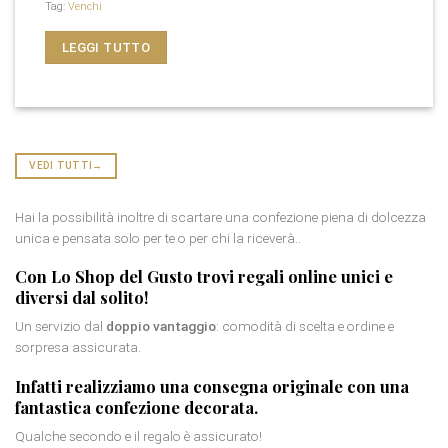
Tag:
Venchi
LEGGI TUTTO
VEDI TUTTI
→
Hai la possibilità inoltre di scartare una confezione piena di dolcezza
unica e pensata solo per te o per chi la riceverà..
Con Lo Shop del Gusto trovi
regali online
unici e
diversi dal solito!
Un servizio dal
doppio vantaggio
: comodità di scelta e ordine e
sorpresa assicurata.
Infatti realizziamo una consegna originale con una
fantastica
confezione decorata
.
Qualche secondo e il regalo è assicurato!