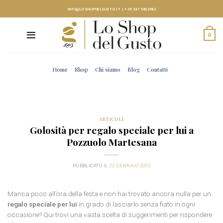
Skip
INFO@LOSHOPDELGUSTO.IT
|
+39 347 9802982
to
content
0
Home
Shop
Chi siamo
Blog
Contatti
ARTICOLI
Golosità per regalo speciale per lui a
Pozzuolo Martesana
PUBBLICATO IL
22 GENNAIO 2022
Manca poco all’ora della festa e non hai trovato ancora nulla per un
regalo speciale per lui
in grado di lasciarlo senza fiato in ogni
occasione? Qui trovi una vasta scelta di suggerimenti per rispondere