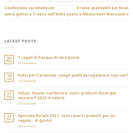
Confezione caramelle per
Creme spalmabili per buon
amici golosi a Trezzo sull’Adda
pasto a Albano Sant’Alessandro
LATEST POSTS
3 regali di Pasqua di vero gusto
30
Mar
33
Commenti
Dolci per Carnevale: scegli quelli da regalare ai tuoi cari!
18
Feb
27
Commenti
Infusi, tisane, confetture: tutti i prodotti detox per
17
Gen
iniziare il 2022 in salute
33
Commenti
Speciale Natale 2021: tutti i nostri prodotti per un
13
Dic
regalo… di gusto!
34
Commenti