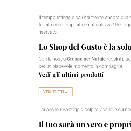
Il tempo stringe e non hai trovto ancora qua
felicità con semplicità e naturalezza? Per ogn
riservato!
Lo Shop del Gusto è la solu
Con la nostra
Grappa per Natale
regali il pi
per un piacevole momento in compagnia..
Vedi gli ultimi prodotti
VEDI TUTTI
→
Hai anche il vantaggio colpire con stile chi ri
Il tuo sarà un vero e prop