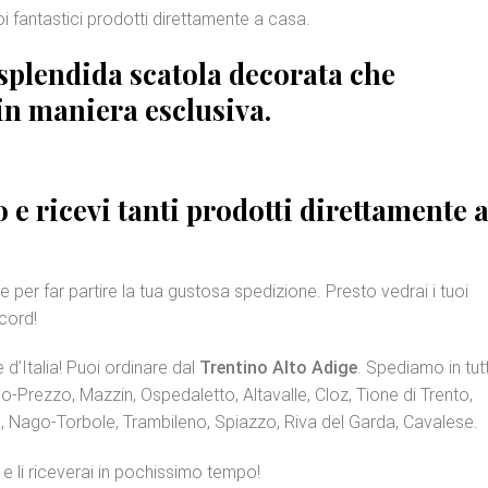
uoi fantastici prodotti direttamente a casa.
a splendida
scatola decorata
che
 in maniera esclusiva.
 e ricevi tanti prodotti direttamente 
e per far partire la tua gustosa spedizione. Presto vedrai i tuoi
ecord!
e d’Italia! Puoi ordinare dal
Trentino Alto Adige
. Spediamo in tut
no-Prezzo, Mazzin, Ospedaletto, Altavalle, Cloz, Tione di Trento,
, Nago-Torbole, Trambileno, Spiazzo, Riva del Garda, Cavalese.
e li riceverai in pochissimo tempo!