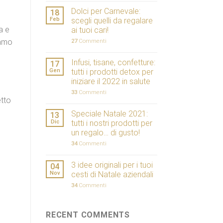
Dolci per Carnevale:
18
Feb
scegli quelli da regalare
a e
ai tuoi cari!
iamo
27
Commenti
Infusi, tisane, confetture:
17
Gen
tutti i prodotti detox per
iniziare il 2022 in salute
33
Commenti
etto
Speciale Natale 2021:
13
Dic
tutti i nostri prodotti per
un regalo… di gusto!
34
Commenti
3 idee originali per i tuoi
04
Nov
cesti di Natale aziendali
34
Commenti
RECENT COMMENTS