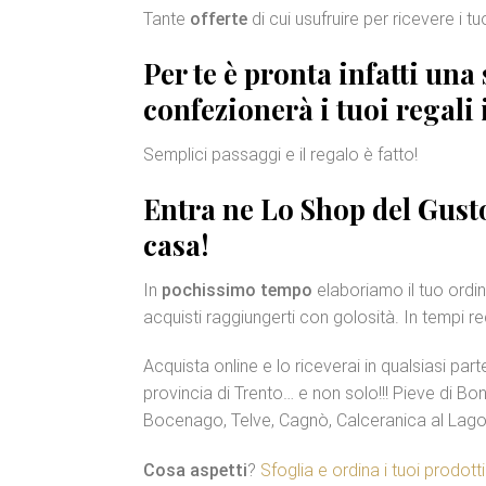
Tante
offerte
di cui usufruire per ricevere i t
Per te è pronta infatti un
confezionerà i tuoi regali
Semplici passaggi e il regalo è fatto!
Entra ne Lo Shop del Gusto
casa!
In
pochissimo tempo
elaboriamo il tuo ordin
acquisti raggiungerti con golosità. In tempi r
Acquista online e lo riceverai in qualsiasi part
provincia di Trento… e non solo!!! Pieve di Bo
Bocenago, Telve, Cagnò, Calceranica al Lago
Cosa aspetti
?
Sfoglia e ordina i tuoi prodotti