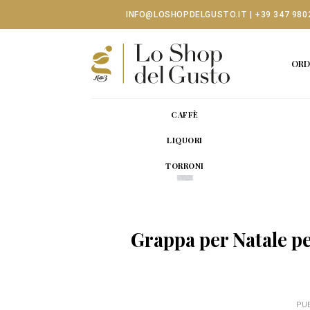
Skip
INFO@LOSHOPDELGUSTO.IT
|
+39 347 980
to
content
ORD
CAFFÈ
LIQUORI
TORRONI
Grappa per Natale per
PU