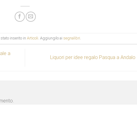
stato inserito in
Articoli
. Aggiungilo ai
segnalibri
.
ale a
Liquori per idee regalo Pasqua a Andalo
mmento.