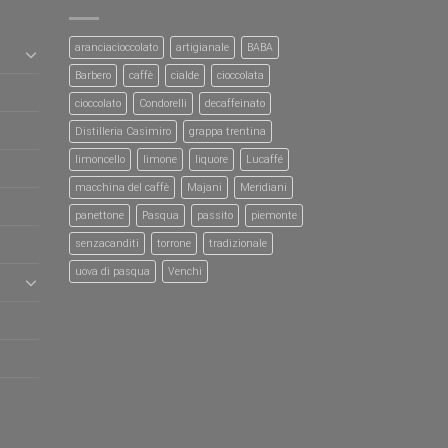
aranciacioccolato
artigianale
BABA
Barbero
caffè
cialde
cioccolata
cioccolato
Condorelli
decaffeinato
Distilleria Casimiro
grappa trentina
limoncello
limone
liquore
Lucaffé
macchina del caffè
Majani
Meridiani
panettone
Pasqua
passito
piemonte
senzacanditi
torrone
tradizionale
uova di pasqua
Venchi