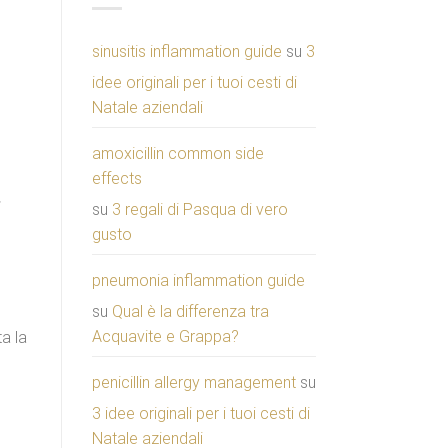
sinusitis inflammation guide
su
3
idee originali per i tuoi cesti di
Natale aziendali
amoxicillin common side
effects
a
su
3 regali di Pasqua di vero
gusto
pneumonia inflammation guide
su
Qual è la differenza tra
Acquavite e Grappa?
ta la
penicillin allergy management
su
3 idee originali per i tuoi cesti di
Natale aziendali