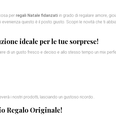
lcosa per
regali Natale fidanzati
in grado di regalare amore, gioi
i evenienza questo è il posto giusto. Scopri le novità che ti abb
zione ideale per le tue sorprese!
acere di un gusto fresco e deciso e allo stesso tempo un mix perf
ceverà i nostri prodotti, lasciando un gustoso ricordo..
rio
Regalo Originale
!