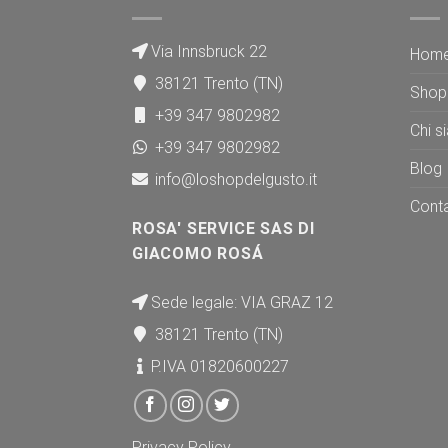
Via Innsbruck 22
Hom
38121 Trento (TN)
Shop
+39 347 9802982
Chi s
+39 347 9802982
Blog
info@loshopdelgusto.it
Conta
ROSA' SERVICE SAS DI
GIACOMO ROSÁ
Sede legale: VIA GRAZ 12
38121 Trento (TN)
P.IVA 01820600227
Privacy Policy