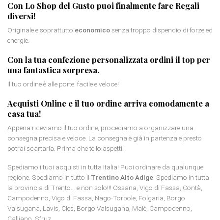
Con Lo Shop del Gusto puoi finalmente fare
Regali
diversi
!
Originale e soprattutto
economico
senza troppo dispendio di forze ed
energie.
Con la tua confezione personalizzata ordini il top per
una fantastica sorpresa.
Il tuo ordine è alle porte: facile e veloce!
Acquisti Online e il tuo ordine arriva comodamente a
casa tua!
Appena riceviamo il tuo ordine, procediamo a organizzare una
consegna precisa e veloce. La consegna è già in partenza e presto
potrai scartarla. Prima che te lo aspetti!
Spediamo i tuoi acquisti in tutta Italia! Puoi ordinare da qualunque
regione. Spediamo in tutto il
Trentino Alto Adige
. Spediamo in tutta
la provincia di Trento… e non solo!!! Ossana, Vigo di Fassa, Contà,
Campodenno, Vigo di Fassa, Nago-Torbole, Folgaria, Borgo
Valsugana, Lavis, Cles, Borgo Valsugana, Malè, Campodenno,
Calliano, Sfruz.