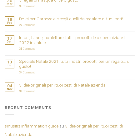
3 regali di Pasqua di vero gusto
30
Mar
33
Commenti
Dolci per Carnevale: scegli quelli da regalare ai tuoi cari!
18
Feb
27
Commenti
Infusi, tisane, confetture: tutti i prodotti detox per iniziare il
17
Gen
2022 in salute
33
Commenti
Speciale Natale 2021: tutti i nostri prodotti per un regalo… di
13
Dic
gusto!
34
Commenti
3 idee originali per i tuoi cesti di Natale aziendali
04
Nov
34
Commenti
RECENT COMMENTS
sinusitis inflammation guide
su
3 idee originali per i tuoi cesti di
Natale aziendali