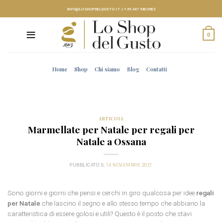
Skip
INFO@LOSHOPDELGUSTO.IT
|
+39 347 9802982
to
content
0
Home
Shop
Chi siamo
Blog
Contatti
ARTICOLI
Marmellate per Natale per regali per
Natale a Ossana
PUBBLICATO IL
14 NOVEMBRE 2021
Sono giorni e giorni che pensi e cerchi in giro qualcosa per idee
regali
per Natale
che lascino il segno e allo stesso tempo che abbiano la
caratteristica di essere golosi e utili? Questo è il posto che stavi