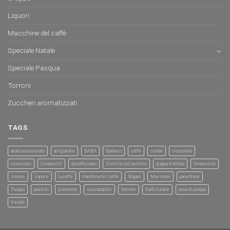
Liquori
Macchine del caffè
Speciale Natale
Speciale Pasqua
Torroni
Zuccheri aromatizzati
TAGS
aranciacioccolato
artigianale
BABA
Barbero
caffè
cialde
cioccolata
cioccolato
Condorelli
decaffeinato
Distilleria Casimiro
grappa trentina
limoncello
limone
liquore
Lucaffé
macchina del caffè
Majani
Meridiani
panettone
Pasqua
passito
piemonte
senzacanditi
torrone
tradizionale
uova di pasqua
Venchi