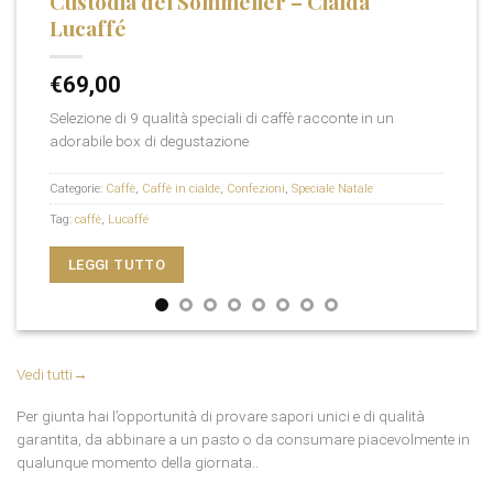
Custodia del Sommelier – Cialda
Lucaffé
€
69,00
Selezione di 9 qualità speciali di caffè racconte in un
adorabile box di degustazione
Categorie:
Caffè
,
Caffè in cialde
,
Confezioni
,
Speciale Natale
Tag:
caffè
,
Lucaffé
LEGGI TUTTO
Vedi tutti
→
Per giunta hai l’opportunità di provare sapori unici e di qualità
garantita, da abbinare a un pasto o da consumare piacevolmente in
qualunque momento della giornata..